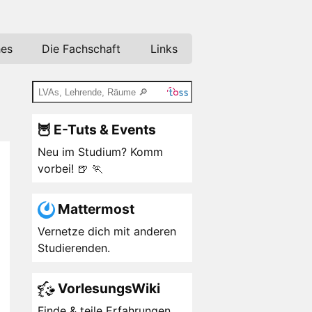
hes
Die Fachschaft
Links
🦉 E-Tuts & Events
Neu im Studium? Komm
vorbei! 🍺 🏃
Mattermost
Vernetze dich mit anderen
Studierenden.
VorlesungsWiki
Finde & teile Erfahrungen