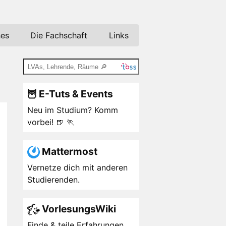
hes
Die Fachschaft
Links
🦉 E-Tuts & Events
Neu im Studium? Komm
vorbei! 🍺 🏃
Mattermost
Vernetze dich mit anderen
Studierenden.
VorlesungsWiki
Finde & teile Erfahrungen