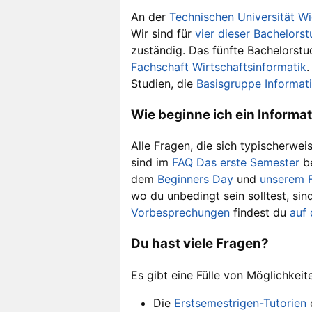
An der
Technischen Universität W
Wir sind für
vier dieser Bachelorst
zuständig. Das fünfte Bachelorstud
Fachschaft Wirtschaftsinformatik
.
Studien, die
Basisgruppe Informat
Wie beginne ich ein Informa
Alle Fragen, die sich typischerwei
sind im
FAQ Das erste Semester
be
dem
Beginners Day
und
unserem F
wo du unbedingt sein solltest, si
Vorbesprechungen
findest du
auf 
Du hast viele Fragen?
Es gibt eine Fülle von Möglichkeit
Die
Erstsemestrigen-Tutorien