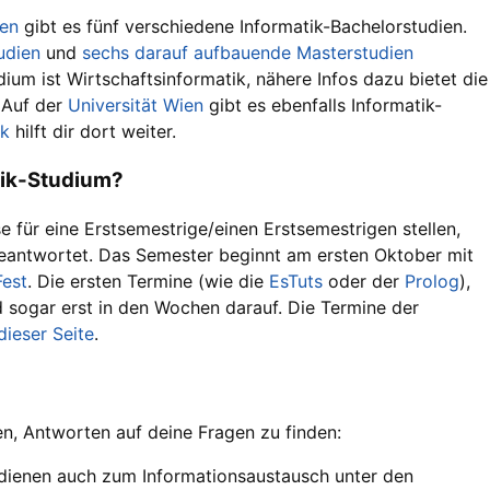
ien
gibt es fünf verschiedene Informatik-Bachelorstudien.
udien
und
sechs darauf aufbauende Masterstudien
ium ist Wirtschaftsinformatik, nähere Infos dazu bietet die
 Auf der
Universität Wien
gibt es ebenfalls Informatik-
ik
hilft dir dort weiter.
tik-Studium?
se für eine Erstsemestrige/einen Erstsemestrigen stellen,
antwortet. Das Semester beginnt am ersten Oktober mit
est
. Die ersten Termine (wie die
EsTuts
oder der
Prolog
),
nd sogar erst in den Wochen darauf. Die Termine der
dieser Seite
.
en, Antworten auf deine Fragen zu finden:
dienen auch zum Informationsaustausch unter den