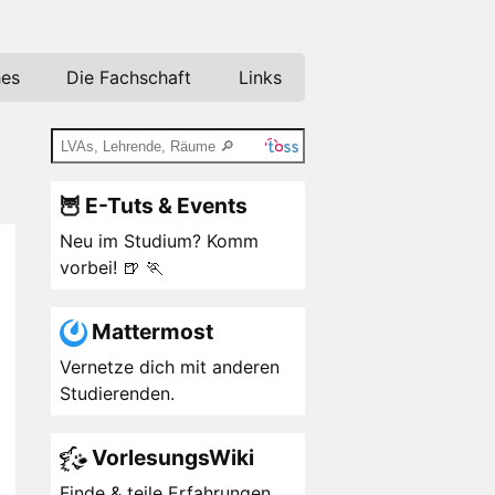
hes
Die Fachschaft
Links
🦉 E-Tuts & Events
Neu im Studium? Komm
vorbei! 🍺 🏃
Mattermost
Vernetze dich mit anderen
Studierenden.
VorlesungsWiki
Finde & teile Erfahrungen