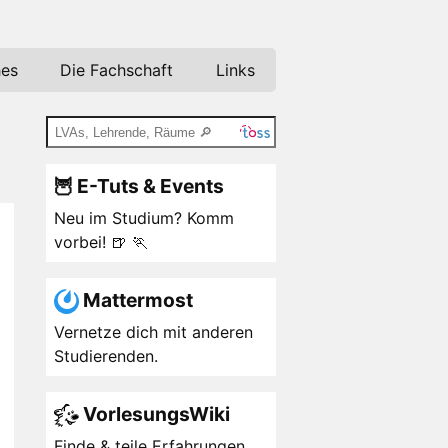
hes
Die Fachschaft
Links
🦉 E-Tuts & Events
Neu im Studium? Komm
vorbei! 🍺 🏃
Mattermost
Vernetze dich mit anderen
Studierenden.
VorlesungsWiki
Finde & teile Erfahrungen